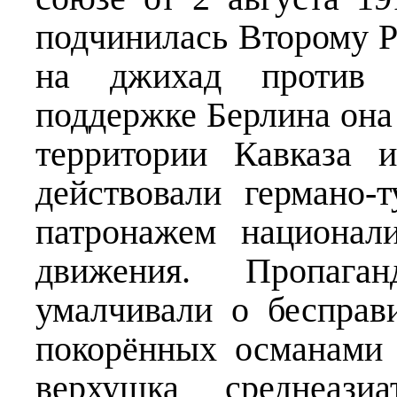
подчинилась Второму Р
на джихад против 
поддержке Берлина она
территории Кавказа 
действовали германо-
патронажем национал
движения. Пропага
умалчивали о бесправ
покорённых османами 
верхушка среднеазиа