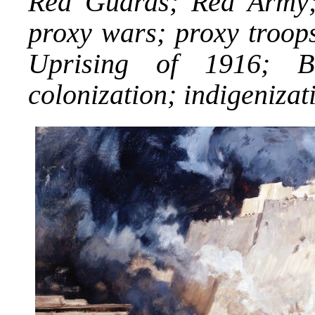
Red Guards; Red Army;
proxy wars; proxy troop
Uprising of 1916; Bri
colonization; indigeniza