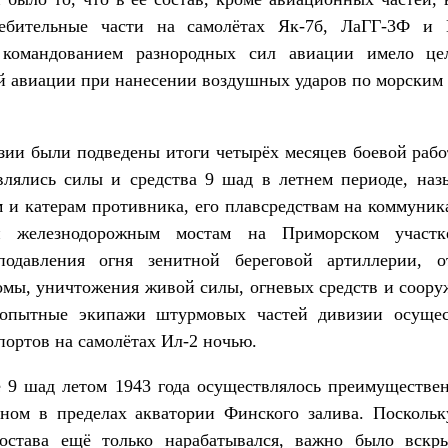
ебительные части на самолётах Як-7б, ЛаГГ-3Ф и 
командованием разнородных сил авиации имело цел
й авиации при нанесении воздушных ударов по морским 
изии были подведены итоги четырёх месяцев боевой раб
лялись силы и средства 9 шад в летнем периоде, на
 и катерам противника, его плавсредствам на коммуника
и железнодорожным мостам на Приморском участк
подавления огня зенитной береговой артиллерии, о
омы, уничтожения живой силы, огневых средств и соору
 опытные экипажи штурмовых частей дивизии осуще
портов на самолётах Ил-2 ночью.
 9 шад летом 1943 года осуществлялось преимуществен
ном в пределах акватории Финского залива. Посколь
остава ещё только нарабатывался, важно было вскр