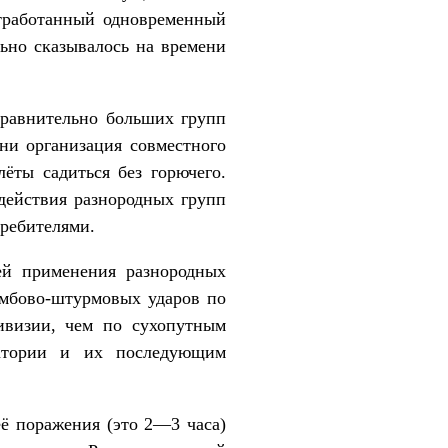
тработанный одновременный
льно сказывалось на времени
сравнительно больших групп
ни организация совместного
ёты садиться без горючего.
действия разнородных групп
требителями.
ей применения разнородных
омбово-штурмовых ударов по
ивизии, чем по сухопутным
ватории и их последующим
её поражения (это 2—3 часа)