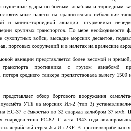
о-пушечные удары по боевым кораблям и торпедным к
остоятельные налёты на сравнительно небольшие танк
ной и минно-торпедной авиации штурмовики нередк
лерии крупных транспортов. По мере необходимости ф
е сухопутных войск, высадке морских десантов, подавл
ав, портовых сооружений и в налётах на вражеские аэро
овой авиации представляется более весомой и зримой,
 транспорта противника с грузом авиабомб пр
, потеря среднего танкера препятствовала вылету 150
с представляет обзор бортового вооружения самолёт
пулемёта УТБ на морских Ил-2 (тип 3) устанавливали
на НС-37 с ёмкостью по 32 снаряда калибром 37 мм6. 
х снарядов типа РС-82. С лета 1943 года авиапромы
ртиллерийской стрельбы Ил-2КР. В противокорабельных 