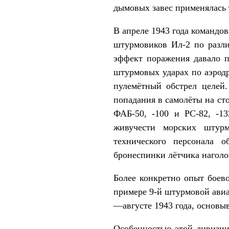
дымовых завес применялась
В апреле 1943 года команд
штурмовиков Ил-2 по разли
эффект поражения давало 
штурмовых ударах по аэрод
пулемётный обстрел целей
попадания в самолёты на ст
ФАБ-50, -100 и РС-82, -1
живучести морских штурм
технического персонала 
бронеспинки лётчика наголо
Более конкретно опыт боев
примере 9-й штурмовой ави
—августе 1943 года, основы
Особенностью этой дивизии