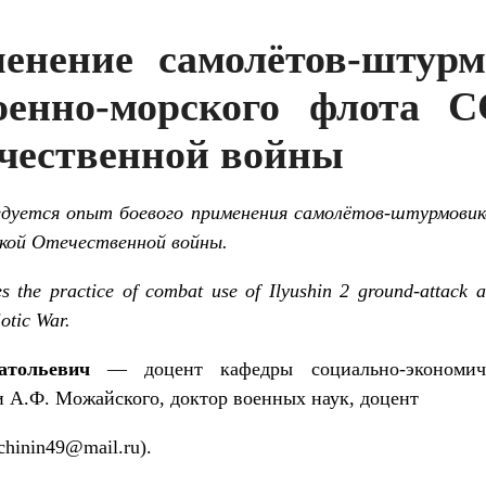
енение самолётов-штур
оенно-морского флота 
чественной войны
дуется опыт боевого применения самолётов-штурмовико
икой Отечественной войны.
the practice of combat use of Ilyushin 2 ground-attack ai
otic War.
тольевич
— доцент кафедры социально-экономич
 А.Ф. Можайского, доктор военных наук, доцент
chinin49@mail.ru).