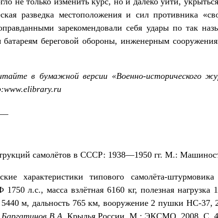
гло не только изменить курс, но и далеко уйти, укрытьс
еская разведка местоположения и сил противника «с
 оправданными зарекомендовали себя удары по так н
 батареям береговой обороны, инженерным сооружения
тайте в бумажной версии «Военно-исторического жу
p
:
www
.
elibrary
.
ru
__
рукций самолётов в СССР: 1938—1950 гг. М.: Машиностр
ские характеристики типового самолёта-штурмовика
750 л.с., масса взлётная 6160 кг, полезная нагрузка 1
к 5440 м, дальность 765 км, вооружение 2 пушки НС-37,
:
Баргатинов В.А.
Крылья России. М.: ЭКСМО, 2008. С. 4