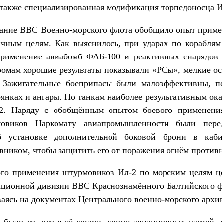
 также специализированная модификация торпедоносца И
ование ВВС Военно-морского флота обобщило опыт приме
чным целям. Как выяснилось, при ударах по корабля
применение авиабомб ФАБ-100 и реактивных снарядов 
ромам хорошие результаты показывали «РСы», мелкие о
. Зажигательные боеприпасы были малоэффективны, по
оянках и ангары. По танкам наиболее результативным ок
32. Наряду с обобщённым опытом боевого применен
овиков Наркомату авиапромышленности были пере
об установке дополнительной боковой брони в каб
вником, чтобы защитить его от поражения огнём противн
ого применения штурмовиков Ил-2 по морским целям це
ационной дивизии ВВС Краснознамённого Балтийского ф
ваясь на документах Центрального военно-морского архи
 было то, что в её состав, кроме авиационных частей