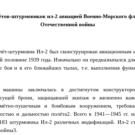
ётов-штурмовиков ил-2 авиацией Военно-Морского ф
Отечественной войны
лёт-штурмовик Ил-2 был сконструирован авиационным
й половине 1939 года. Изначально он предназначался д
е боя и в его ближайших тылах, т.е. выполнения функ
ь машины заключалась в достигнутом конструктор
есущей брони, защищавшей экипаж и жизненно важ
мётно-пушечным и бомбовым вооружением, требова
ростью и дальностью полёта2. Всего в 1941—1945 гг. н
183 штурмовика Ил-2 различных модификаций. Ил-2 с
войны3.