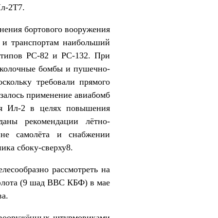
л-2Т7.
нения бортового вооружения
м и транспортам наибольший
типов РС-82 и РС-132. При
сколочные бомбы и пушечно-
скольку требовали прямого
азалось применение авиабомб
ия Ил-2 в целях повышения
даны рекомендации лётно-
ине самолёта и снабжении
ика сбоку-сверху8.
лесообразно рассмотреть на
лота (9 шад ВВС КБФ) в мае
ва.
, вооружённых штурмовиками