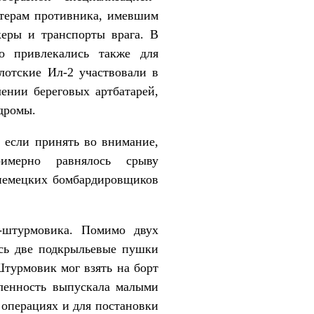
атерам противника, имевшим
еры и транспорты врага. В
о привлекались также для
лотские Ил-2 участвовали в
ении береговых артбатарей,
дромы.
 если принять во внимание,
имерно равнялось срыву
0 немецких бомбардировщиков
а-штурмовика. Помимо двух
сь две подкрыльевые пушки
Штурмовик мог взять на борт
шленность выпускала малыми
операциях и для постановки