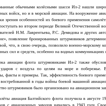
дованные обычными колёсными шасси Ил-2 нашли широк
ных войск, но и в морской авиации. На вооружение ав
ки зрения особенностей их боевого применения самолё
поступать во втором периоде Великой Отечественной в
ователей Н.М. Лаврентьева, Р.С. Демидова и других а
не», появление бронированных штурмовиков детерминир
ой, что, в свою очередь, позволило военно-морскому к
ных сил и средств, особенно на водных коммуникациях 
рка авиации флота штурмовиками Ил-2 также обуслов
 ударов с воздуха по целям на море и побережье. В
ы, факты и примеры. Так, эффективность боевого примен
й востребованной в годы войны боевой машиной авиаци
тво штурмовиков было организовано на авиационном за
ёты авиация Балтийского флота получила в августе 19
ов с авиационных заводов начались в 1943 году. Сво