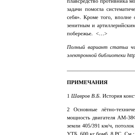
плавсредство противника мо
задачи помогла систематич
себя». Кроме того, вполне
зенитным и артиллерийским
побережье. <…>
Полный вариант статьи чи
электронной библиотеки
htt
_________________________
ПРИМЕЧАНИЯ
1
Шавров В.Б.
История конст
2 Основные лётно-техниче
мощность двигателя АМ-38Ф 1
земли 405/391 км/ч, потоло
УТБ, 600 кг бомб, 8 РС. См.