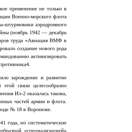
ое применение не только в
иации Военно-морского флота
ты-штурмовики аэродромного
ойны (ноябрь 1942 — декабрь
второв труда «Авиация ВМФ в
овало создание нового рода
омандованию активизировать
противника4.
ило зарождение и развитие
 этой связи целесообразно
ения Ил-2 оказалась такова,
онных частей армии и флота.
воде № 18 в Воронеже.
41 года, но систематические
еобразной «специализацией»