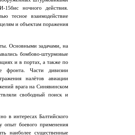
И-15бис ночного действия.
ью тесное взаимодействие
целям и объектам поражения
оты. Основными задачами, на
зывались бомбово-штурмовые
циях и в портах, а также по
е фронта. Части дивизии
тражения налётов авиации
жений врага на Синявинском
ствляли свободный поиск и
но в интересах Балтийского
ку опыт боевого применения
ыть наиболее существенные