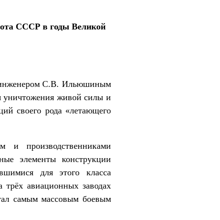
лота СССР в годы Великой
 инженером С.В. Ильюшиным
ля уничтожения живой силы и
ций своего рода «летающего
ом и производственниками
ные элементы конструкции
вшимися для этого класса
а трёх авиационных заводах
тал самым массовым боевым