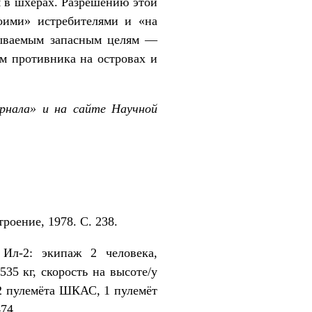
я в шхерах. Разрешению этой
воими» истребителями и «на
азываемым запасным целям —
м противника на островах и
рнала» и на сайте Научной
оение, 1978. С. 238.
 Ил-2: экипаж 2 человека,
535 кг, скорость на высоте/у
 2 пулемёта ШКАС, 1 пулемёт
74.