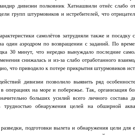
омандир дивизии полковник Хатиашвили отнёс слабо о
 цели групп штурмовиков и истребителей, что отрицате
характеристики самолётов затрудняли также и посадку 
а один аэродром по возвращении с заданий. По време
дка 30 минут, что нередко вынуждало последние самол
менения снижалась и из-за слабо отработанного взаимо
дио, что приводило к потере прикрытия штурмовиков ис
ействий дивизии позволило выявить ряд особенност
 в операциях на море и побережье. Так, организация б
значительно больших усилий всего личного состава д
сь трудностью обнаружения целей на обширной ак
разведки, подготовки вылета и обнаружения цели для 