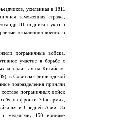
ъездчиков, усиленная в 1811
ничная таможенная стража,
ксандр III подписал указ о
правами начальника военного
лжили пограничные войска,
ктивное участие в борьбе с
ых конфликтах на Китайско-
939), в Советско-финляндской
ичные подразделения приняли
о состава пограничных войск
себя на фронте 70-я армия,
айкалья и Средней Азии. За
 и медалями, 158 воинам-