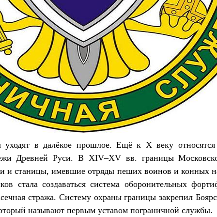
 уходят в далёкое прошлое. Ещё к X веку относятся
ежи Древней Руси. В XIV–XV вв. границы Московско
и и станицы, имевшие отряды пеших воинов и конных н
иков стала создаваться система оборонительных форт
засечная стража. Систему охраны границы закрепил Бояр
который называют первым уставом пограничной службы.