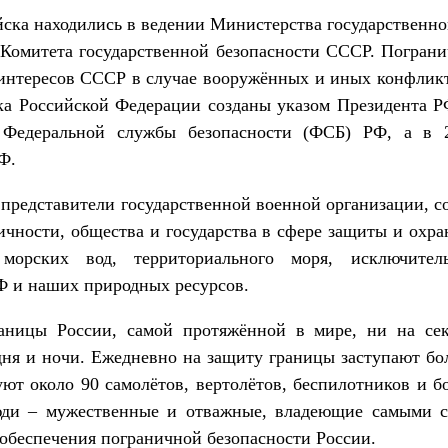
йска находились в ведении Министерства государственно
 Комитета государственной безопасности СССР. Погран
интересов СССР в случае вооружённых и иных конфликт
а Российской Федерации созданы указом Президента РФ
 Федеральной службы безопасности (ФСБ) РФ, а в 2
Ф.
 представители государственной военной организации, 
ичности, общества и государства в сфере защиты и охр
орских вод, территориального моря, исключител
Ф и наших природных ресурсов.
раницы России, самой протяжённой в мире, ни на сек
ня и ночи. Ежедневно на защиту границы заступают бо
ют около 90 самолётов, вертолётов, беспилотников и бо
юди – мужественные и отважные, владеющие самыми 
обеспечения пограничной безопасности России.