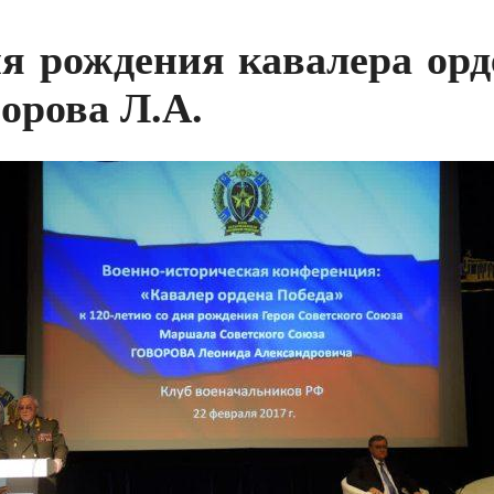
ня рождения кавалера ор
орова Л.А.