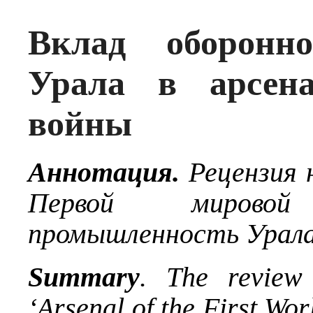
Вклад оборонн
Урала в арсен
войны
Аннотация.
Рецензия 
Первой мировой
промышленность Урала 
Summary
.
The
review
‘Arsenal of the First Wor