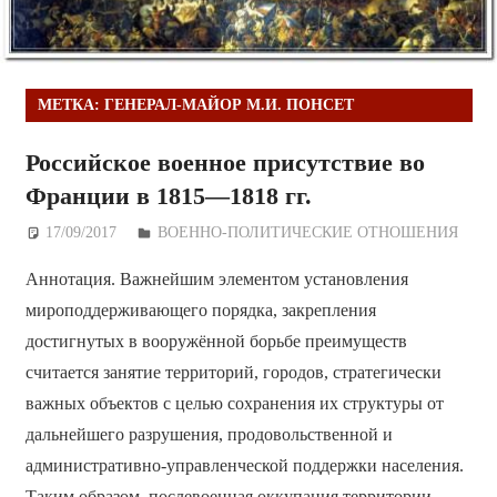
МЕТКА:
ГЕНЕРАЛ-МАЙОР М.И. ПОНСЕТ
Российское военное присутствие во
Франции в 1815—1818 гг.
17/09/2017
Дежурный по Редакции
ВОЕННО-ПОЛИТИЧЕСКИE ОТНОШЕНИЯ
Аннотация. Важнейшим элементом установления
мироподдерживающего порядка, закрепления
достигнутых в вооружённой борьбе преимуществ
считается занятие территорий, городов, стратегически
важных объектов с целью сохранения их структуры от
дальнейшего разрушения, продовольственной и
административно-управленческой поддержки населения.
Таким образом, послевоенная оккупация территории