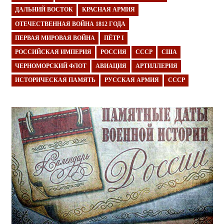
ДАЛЬНИЙ ВОСТОК
КРАСНАЯ АРМИЯ
ОТЕЧЕСТВЕННАЯ ВОЙНА 1812 ГОДА
ПЕРВАЯ МИРОВАЯ ВОЙНА
ПЁТР I
РОССИЙСКАЯ ИМПЕРИЯ
РОССИЯ
СССР
США
ЧЕРНОМОРСКИЙ ФЛОТ
АВИАЦИЯ
АРТИЛЛЕРИЯ
ИСТОРИЧЕСКАЯ ПАМЯТЬ
РУССКАЯ АРМИЯ
СССР