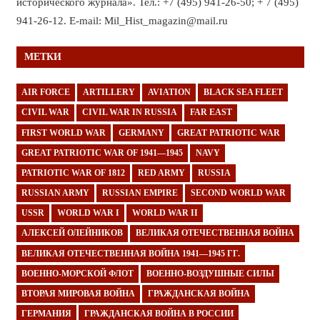
исторического журнала». Тел.: +7 (495) 941-26-50; + 7 (495)
941-26-12. E-mail: Mil_Hist_magazin@mail.ru
МЕТКИ
AIR FORCE
ARTILLERY
AVIATION
BLACK SEA FLEET
CIVIL WAR
CIVIL WAR IN RUSSIA
FAR EAST
FIRST WORLD WAR
GERMANY
GREAT PATRIOTIC WAR
GREAT PATRIOTIC WAR OF 1941—1945
NAVY
PATRIOTIC WAR OF 1812
RED ARMY
RUSSIA
RUSSIAN ARMY
RUSSIAN EMPIRE
SECOND WORLD WAR
USSR
WORLD WAR I
WORLD WAR II
АЛЕКСЕЙ ОЛЕЙНИКОВ
ВЕЛИКАЯ ОТЕЧЕСТВЕННАЯ ВОЙНА
ВЕЛИКАЯ ОТЕЧЕСТВЕННАЯ ВОЙНА 1941—1945 ГГ.
ВОЕННО-МОРСКОЙ ФЛОТ
ВОЕННО-ВОЗДУШНЫЕ СИЛЫ
ВТОРАЯ МИРОВАЯ ВОЙНА
ГРАЖДАНСКАЯ ВОЙНА
ГЕРМАНИЯ
ГРАЖДАНСКАЯ ВОЙНА В РОССИИ