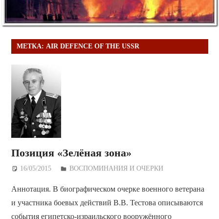
МЕТКА:
AIR DEFENCE OF THE USSR
Позиция «Зелёная зона»
16/05/2015
Дежурный по Редакции
ВОСПОМИНАНИЯ И ОЧЕРКИ
Аннотация. В биографическом очерке военного ветерана
и участника боевых действий В.В. Тестова описываются
события египетско-израильского вооружённого