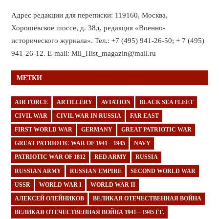
Адрес редакции для переписки: 119160, Москва,
Хорошёвское шоссе, д. 38д, редакция «Военно-
исторического журнала». Тел.: +7 (495) 941-26-50; + 7 (495)
941-26-12. E-mail: Mil_Hist_magazin@mail.ru
МЕТКИ
AIR FORCE
ARTILLERY
AVIATION
BLACK SEA FLEET
CIVIL WAR
CIVIL WAR IN RUSSIA
FAR EAST
FIRST WORLD WAR
GERMANY
GREAT PATRIOTIC WAR
GREAT PATRIOTIC WAR OF 1941—1945
NAVY
PATRIOTIC WAR OF 1812
RED ARMY
RUSSIA
RUSSIAN ARMY
RUSSIAN EMPIRE
SECOND WORLD WAR
USSR
WORLD WAR I
WORLD WAR II
АЛЕКСЕЙ ОЛЕЙНИКОВ
ВЕЛИКАЯ ОТЕЧЕСТВЕННАЯ ВОЙНА
ВЕЛИКАЯ ОТЕЧЕСТВЕННАЯ ВОЙНА 1941—1945 ГГ.