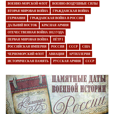
ВОЕННО-МОРСКОЙ ФЛОТ
ВОЕННО-ВОЗДУШНЫЕ СИЛЫ
ВТОРАЯ МИРОВАЯ ВОЙНА
ГРАЖДАНСКАЯ ВОЙНА
ГЕРМАНИЯ
ГРАЖДАНСКАЯ ВОЙНА В РОССИИ
ДАЛЬНИЙ ВОСТОК
КРАСНАЯ АРМИЯ
ОТЕЧЕСТВЕННАЯ ВОЙНА 1812 ГОДА
ПЕРВАЯ МИРОВАЯ ВОЙНА
ПЁТР I
РОССИЙСКАЯ ИМПЕРИЯ
РОССИЯ
СССР
США
ЧЕРНОМОРСКИЙ ФЛОТ
АВИАЦИЯ
АРТИЛЛЕРИЯ
ИСТОРИЧЕСКАЯ ПАМЯТЬ
РУССКАЯ АРМИЯ
СССР