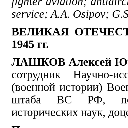
fighter aviation; antiairc
service; A.A. Osipov; G.
ВЕЛИКАЯ ОТЕЧЕС
1945 гг.
ЛАШКОВ Алексей Ю
сотрудник Научно-исс
(военной истории) Вое
штаба ВC РФ, пол
исторических наук, доц