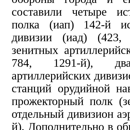
составили четыре ис
полка (иап) 142-й и
дивизии (иад) (423,
зенитных артиллерийск
784, 1291-й), дв
артиллерийских дивизион
станций орудийной на
прожекторный полк (з
отдельный дивизион аэр
й). Дополнительно в о