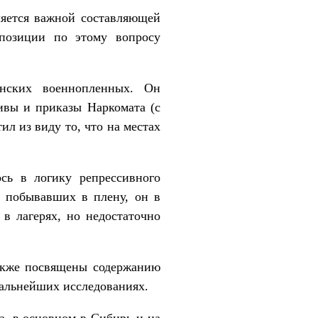
ляется важной составляющей
позиции по этому вопросу
онских военнопленных. Он
ивы и приказы Наркомата (с
ил из виду то, что на местах
сь в логику репрессивного
, побывавших в плену, он в
в лагерях, но недостаточно
также посвящены содержанию
дальнейших исследованиях.
, в основном в Сибирь и на