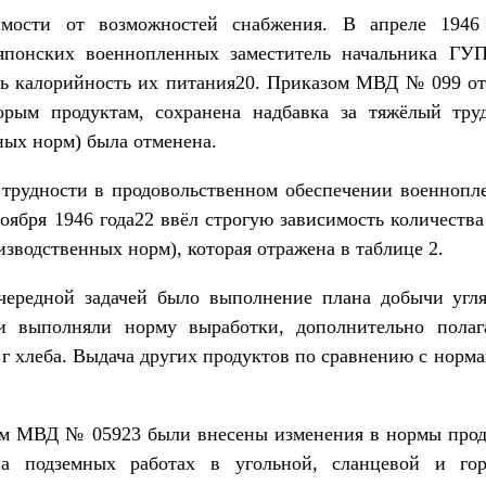
мости от возможностей снабжения. В апреле 194
 японских военнопленных заместитель начальника ГУП
ь калорийность их питания20. Приказом МВД № 099 от 
орым продуктам, сохранена надбавка за тяжёлый труд
ных норм) была отменена.
 трудности в продовольственном обеспечении военноп
оября 1946 года22 ввёл строгую зависимость количеств
зводственных норм), которая отражена в таблице 2.
чередной задачей было выполнение плана добычи угл
и выполняли норму выработки, дополнительно полаг
г хлеба. Выдача других продуктов по сравнению с норм
зом МВД № 05923 были внесены изменения в нормы прод
на подземных работах в угольной, сланцевой и го