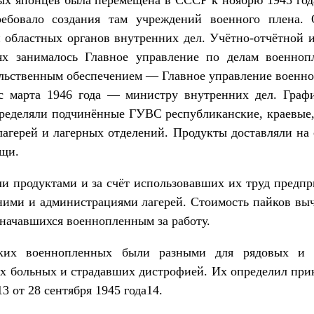
ебовало создания там учреждений военного плена.
и областных органов внутренних дел. Учётно-отчётной 
ях занималось Главное управление по делам военно
ьственным обеспечением — Главное управление военн
с марта 1946 года — министру внутренних дел. Граф
пределяли подчинённые ГУВС республиканские, краевые,
агерей и лагерных отделений. Продукты доставляли на 
ищи.
 продуктами и за счёт использовавших их труд предпр
ними и администрациями лагерей. Стоимость пайков выч
значавшихся военнопленным за работу.
ких военнопленных были разными для рядовых и у
ых больных и страдавших дистрофией. Их определил при
 от 28 сентября 1945 года14.