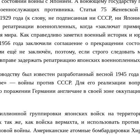
в состоянии войны с Японией. А воюющему государству 
оеннослужащих противника. Статья 75 Женевской
1929 года (к слову, не подписанная ни СССР, ни Япони
 репатриации военнопленных, когда «заключат прими
ия мира. Как справедливо заметил военный историк и ю
1956 года заключили соглашение о прекращении сост
и ещё не заключён, поэтому, если строго следовать 
 вправе задержать репатриацию японских военнопленных 
оводству был известен разработанный весной 1945 год
ое» — войны против СССР. Для его реализации вопр
 поражении Германии англичане в своей зоне оккупаци
миллионной группировки японских войск на террито
х так же, как войска вермахта, и использовать прот
 новой войны. Американские атомные бомбардировки Хи