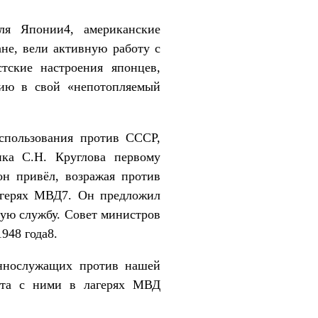
ля Японии4, американские
не, вели активную работу с
тские настроения японцев,
ию в свой «непотопляемый
спользования против СССР,
ика С.Н. Круглова первому
н привёл, возражая против
лагерях МВД7. Он предложил
ную службу. Совет министров
948 года8.
еннослужащих против нашей
бота с ними в лагерях МВД