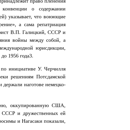
принадлежит право пленения
 конвенции о содержании
ей) указывает, что воюющие
рение», а сама репатриация
рист В.П. Галицкий, СССР и
ояния войны между собой, а
международной юрисдикции,
до 1956 года3.
а по инициативе У. Черчилля
еки решениям Потсдамской
и держали наготове немецко-
рию, оккупированную США,
ив СССР и дружественных ей
росимы и Нагасаки показали,