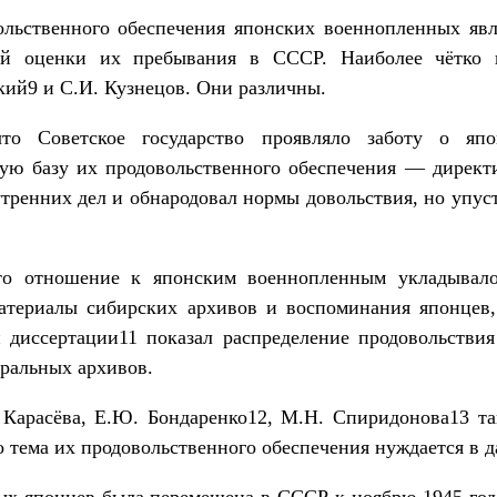
льственного обеспечения японских военнопленных яв
й оценки их пребывания в СССР. Наиболее чётко 
ий9 и С.И. Кузнецов. Они различны.
что Советское государство проявляло заботу о яп
ую базу их продовольственного обеспечения — директ
тренних дел и обнародовал нормы довольствия, но упуст
что отношение к японским военнопленным укладывало
материалы сибирских архивов и воспоминания японцев
 диссертации11 показал распределение продовольствия 
ральных архивов.
. Карасёва, Е.Ю. Бондаренко12, М.Н. Спиридонова13 
 тема их продовольственного обеспечения нуждается в 
ых японцев была перемещена в СССР к ноябрю 1945 года