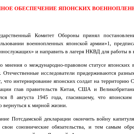
НОЕ ОБЕСПЕЧЕНИЕ ЯПОНСКИХ ВОЕННОПЛЕННЫХ 
сударственный Комитет Обороны принял постановл
льзовании военнопленных японской армии»1, предпис
нослужащих» и направить в лагеря НКВД для работы в 
го мнения о международно-правовом статусе японских
у. Отечественные исследователи придерживаются разных
т, что интернирование японских солдат на территорию 
рации глав правительств Китая, США и Великобритани
ся 8 августа 1945 года, гласившему, что японски
о вернуться к мирной жизни.
ание Потсдамской декларации окончить войну капитул
 свои союзнические обязательства, и тем самым обре