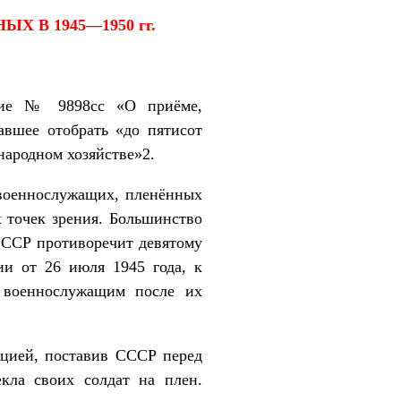
В 1945—1950 гг.
ение № 9898сс «О приёме,
авшее отобрать «до пятисот
народном хозяйстве»2.
 военнослужащих, пленённых
 точек зрения. Большинство
СССР противоречит девятому
и от 26 июля 1945 года, к
м военнослужащим после их
яцией, поставив СССР перед
кла своих солдат на плен.