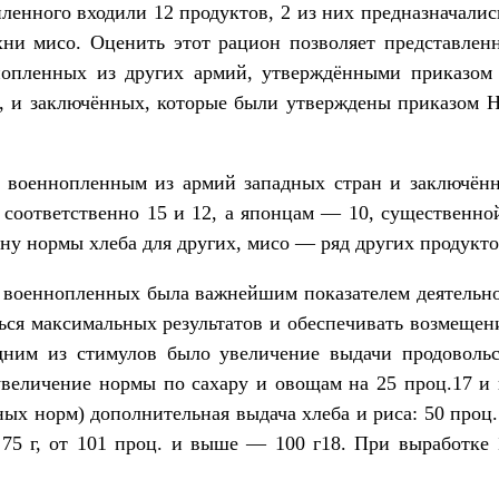
ленного входили 12 продуктов, 2 из них предназначали
хни мисо. Оценить этот рацион позволяет представленн
нопленных из других армий, утверждёнными приказом
да, и заключённых, которые были утверждены приказом 
я военнопленным из армий западных стран и заключён
соответственно 15 и 12, а японцам — 10, существенной
ну нормы хлеба для других, мисо — ряд других продукто
а военнопленных была важнейшим показателем деятельно
ься максимальных результатов и обеспечивать возмещен
дним из стимулов было увеличение выдачи продовольс
увеличение нормы по сахару и овощам на 25 проц.17 и 
ых норм) дополнительная выдача хлеба и риса: 50 проц. 
 75 г, от 101 проц. и выше — 100 г18. При выработке 