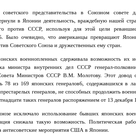
 советского представительства в Союзном совете д
ернули в Японии деятельность, враждебную нашей стра
его против СССР, используя для этой цели реваншис
5. Было очевидно, что американцы превращают Япон
тив Советского Союза и дружественных ему стран.
понских военнопленных сдерживала возможность их и
ска министра внутренних дел СССР генерал-полковн
 Совета Министров СССР В.М. Молотову. Этот довод о
ь 78 из 169 японских генералов6, содержавшихся в 
 престарелых генералов, не способных продолжить воен
тнадцати таких генералов распоряжением от 13 декабря 1
оюзе исключало использование бывших японских во
иация снижала такую возможность. Политическая ра
на антисоветские мероприятия США в Японии.