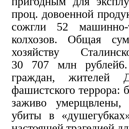
пригодным для эксплу
проц. довоенной проду
сожгли 52 машинно-т
колхозов. Общая сум
хозяйству Сталинс
30 707 млн рублей6.
граждан, жителей Д
фашистского террора: 
заживо умерщвлены, 
убиты в «душегубках»
настоящей трагедией дл