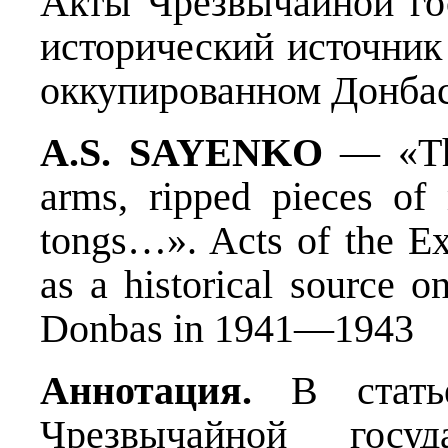
Акты Чрезвычайной го
исторический источник
оккупированном Донбас
A.S. SAYENKO
— «The
arms, ripped pieces of 
tongs…». Acts of the Ex
as a historical source o
Donbas in 1941—1943
Аннотация.
В статье
Чрезвычайной госу